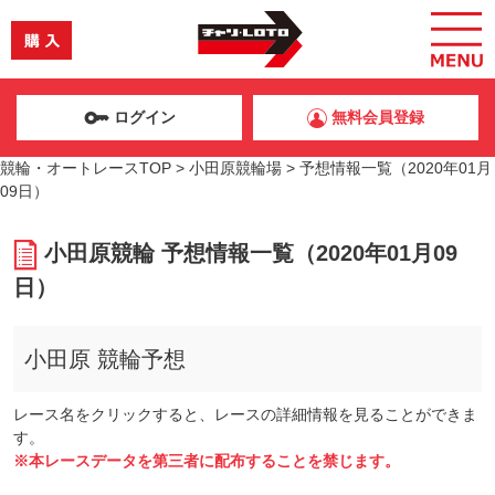
ログイン
無料会員登録
競輪・オートレースTOP
>
小田原競輪場
>
予想情報一覧（2020年01月
09日）
小田原競輪 予想情報一覧（2020年01月09
日）
小田原 競輪予想
レース名をクリックすると、レースの詳細情報を見ることができま
す。
※本レースデータを第三者に配布することを禁じます。