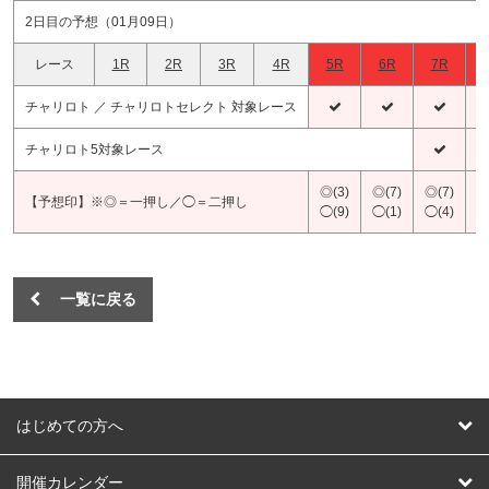
2日目の予想（01月09日）
レース
1R
2R
3R
4R
5R
6R
7R
チャリロト ／ チャリロトセレクト 対象レース
チャリロト5対象レース
◎(3)
◎(7)
◎(7)
◎
【予想印】※◎＝一押し／◯＝二押し
◯(9)
◯(1)
◯(4)
◯
一覧に戻る
はじめての方へ
はじめての方へ
開催カレンダー