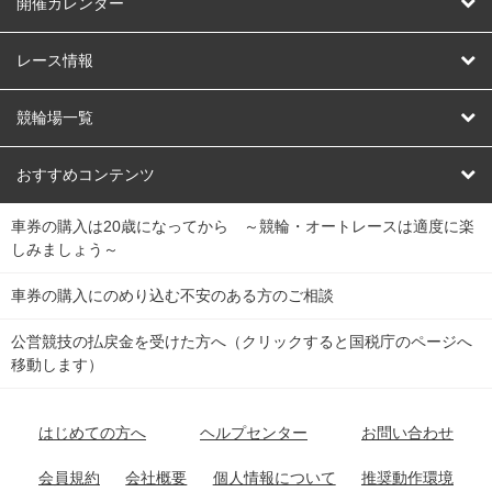
はじめての方へ
開催カレンダー
競輪
レース情報
オートレース
レース予想
競輪場一覧
競輪くじ
レース結果
北日本
函館競輪場
青森競輪場
いわき平競輪場
おすすめコンテンツ
車券の購入は20歳になってから ～競輪・オートレースは適度に楽
Dokanto!
キャリーオーバー一覧
関
競輪選手情報
弥彦競輪場
前橋競輪場
取手競輪場
宇都宮競輪場
しみましょう～
東
大宮競輪場
西武園競輪場
京王閣競輪場
立川競輪場
チャリロトプラザ
Perfecta Navi
車券の購入にのめり込む不安のある方のご相談
南
松戸競輪場
千葉競輪場
川崎競輪場
平塚競輪場
公営競技の払戻金を受けた方へ（クリックすると国税庁のページへ
netkeirin
関
移動します）
小田原競輪場
伊東競輪場
静岡競輪場
東
ケイリンガル
中
名古屋競輪場
岐阜競輪場
大垣競輪場
豊橋競輪場
はじめての方へ
ヘルプセンター
お問い合わせ
部
チャリレンジャー
富山競輪場
松阪競輪場
四日市競輪場
会員規約
会社概要
個人情報について
推奨動作環境