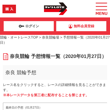
ログイン
無料会員登録
競輪・オートレースTOP
>
奈良競輪場
>
予想情報一覧（2020年01月27
日）
奈良競輪 予想情報一覧（2020年01月27日）
奈良 競輪予想
レース名をクリックすると、レースの詳細情報を見ることができま
す。
※本レースデータを第三者に配布することを禁じます。
最終日の予想（01月27日）