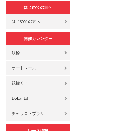
はじめての方へ
はじめての方へ
開催カレンダー
競輪
オートレース
競輪くじ
Dokanto!
チャリロトプラザ
レース情報