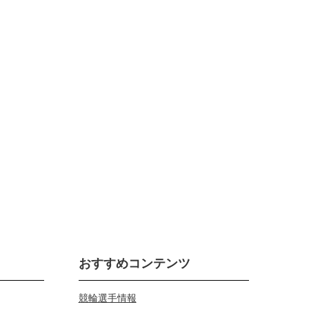
おすすめコンテンツ
競輪選手情報