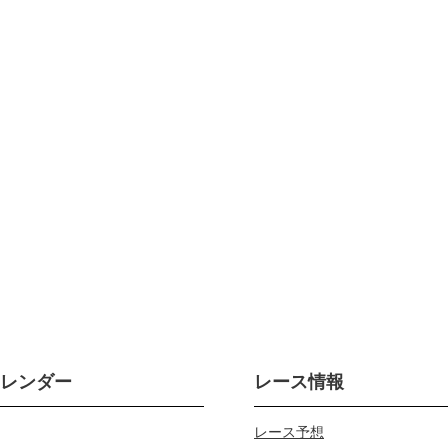
カレンダー
レース情報
レース予想