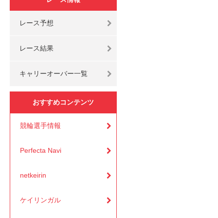
レース予想
レース結果
キャリーオーバー一覧
おすすめコンテンツ
競輪選手情報
Perfecta Navi
netkeirin
ケイリンガル