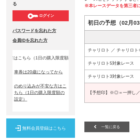
る
※本レースデータを第三者
ログイン
初日の予想（02月0
パスワードを忘れた方
会員IDを忘れた方
チャリロト ／ チャリロト
な方はこちら（1日の購入限度額の設定）↓
チャリロト5対象レース
車券は20歳になってから
チャリロト3対象レース
のめり込みが不安な方はこ
ちら
（1日の購入限度額の
【予想印】※◎＝一押し
設定）
一覧に戻る
無料会員登録はこちら