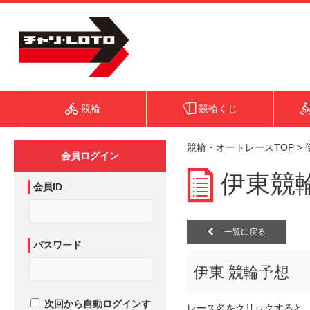
競輪
競輪くじ
競輪・オートレースTOP
>
会員ログイン
伊東競輪
会員ID
一覧に戻る
パスワード
伊東 競輪予想
次回から自動ログインす
レース名をクリックすると