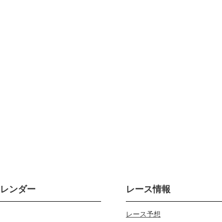
カレンダー
レース情報
レース予想