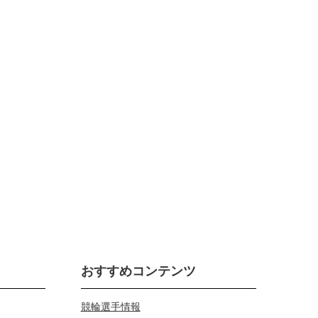
おすすめコンテンツ
競輪選手情報