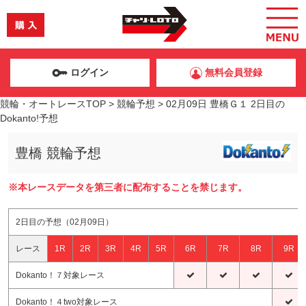
ログイン
無料会員登録
競輪・オートレースTOP
>
競輪予想
>
02月09日 豊橋Ｇ１ 2日目の
Dokanto!予想
豊橋 競輪予想
※本レースデータを第三者に配布することを禁じます。
2日目の予想（02月09日）
レース
1R
2R
3R
4R
5R
6R
7R
8R
9R
Dokanto！７対象レース
Dokanto！４two対象レース