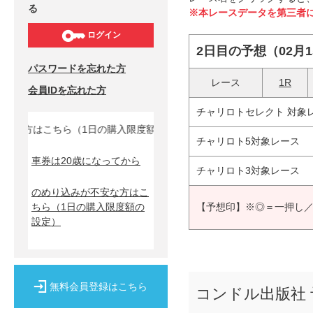
る
※本レースデータを第三者
ログイン
2日目の予想（02月1
パスワードを忘れた方
レース
1R
会員IDを忘れた方
チャリロトセレクト 対象
な方はこちら（1日の購入限度額の設定）↓
チャリロト5対象レース
車券は20歳になってから
チャリロト3対象レース
のめり込みが不安な方はこ
ちら
（1日の購入限度額の
【予想印】※◎＝一押し
設定）
無料会員登録はこちら
コンドル出版社 