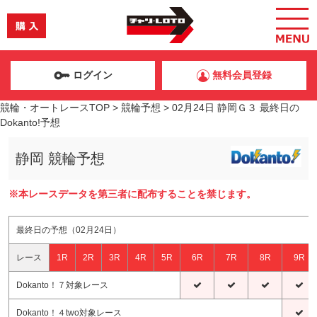
ログイン
無料会員登録
競輪・オートレースTOP
>
競輪予想
>
02月24日 静岡Ｇ３ 最終日の
Dokanto!予想
静岡 競輪予想
※本レースデータを第三者に配布することを禁じます。
最終日の予想（02月24日）
レース
1R
2R
3R
4R
5R
6R
7R
8R
9R
Dokanto！７対象レース
Dokanto！４two対象レース