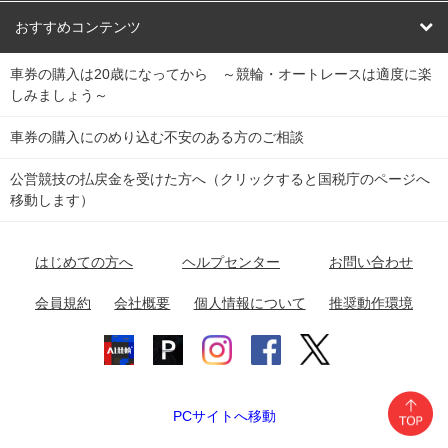
競輪くじ
レース結果
北日本
函館競輪場
青森競輪場
いわき平競輪場
おすすめコンテンツ
車券の購入は20歳になってから ～競輪・オートレースは適度に楽
Dokanto!
キャリーオーバー一覧
関
競輪選手情報
弥彦競輪場
前橋競輪場
取手競輪場
宇都宮競輪場
しみましょう～
東
大宮競輪場
西武園競輪場
京王閣競輪場
立川競輪場
チャリロトプラザ
Perfecta Navi
車券の購入にのめり込む不安のある方のご相談
南
松戸競輪場
千葉競輪場
川崎競輪場
平塚競輪場
公営競技の払戻金を受けた方へ（クリックすると国税庁のページへ
netkeirin
関
移動します）
小田原競輪場
伊東競輪場
静岡競輪場
東
ケイリンガル
中
名古屋競輪場
岐阜競輪場
大垣競輪場
豊橋競輪場
はじめての方へ
ヘルプセンター
お問い合わせ
部
チャリレンジャー
富山競輪場
松阪競輪場
四日市競輪場
会員規約
会社概要
個人情報について
推奨動作環境
競輪場情報
近
福井競輪場
奈良競輪場
向日町競輪場
和歌山競輪場
畿
岸和田競輪場
オートレース場情報
PCサイトへ移動
中国
玉野競輪場
広島競輪場
防府競輪場