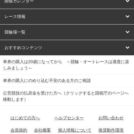
はじめての方へ
開催カレンダー
競輪
レース情報
オートレース
レース予想
競輪場一覧
競輪くじ
レース結果
北日本
函館競輪場
青森競輪場
いわき平競輪場
おすすめコンテンツ
車券の購入は20歳になってから ～競輪・オートレースは適度に楽
Dokanto!
キャリーオーバー一覧
関
競輪選手情報
弥彦競輪場
前橋競輪場
取手競輪場
宇都宮競輪場
しみましょう～
東
大宮競輪場
西武園競輪場
京王閣競輪場
立川競輪場
チャリロトプラザ
Perfecta Navi
車券の購入にのめり込む不安のある方のご相談
南
松戸競輪場
千葉競輪場
川崎競輪場
平塚競輪場
公営競技の払戻金を受けた方へ（クリックすると国税庁のページへ
netkeirin
関
移動します）
小田原競輪場
伊東競輪場
静岡競輪場
東
ケイリンガル
中
名古屋競輪場
岐阜競輪場
大垣競輪場
豊橋競輪場
はじめての方へ
ヘルプセンター
お問い合わせ
部
チャリレンジャー
富山競輪場
松阪競輪場
四日市競輪場
会員規約
会社概要
個人情報について
推奨動作環境