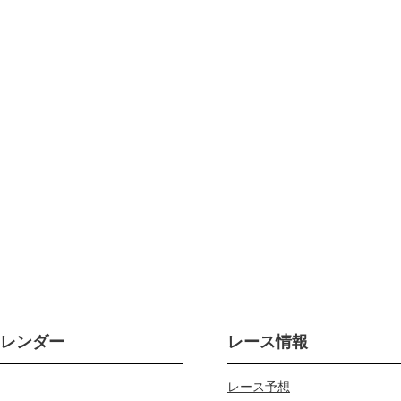
カレンダー
レース情報
レース予想