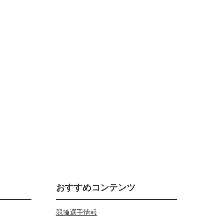
おすすめコンテンツ
競輪選手情報