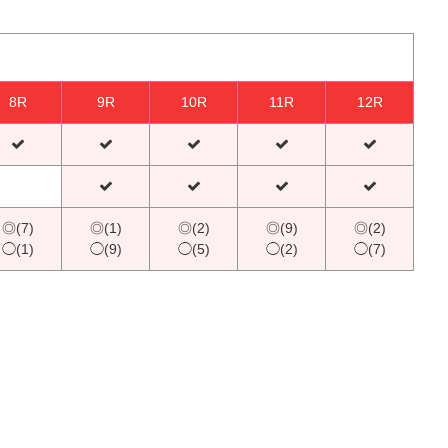
8R
9R
10R
11R
12R
◎(7)
◎(1)
◎(2)
◎(9)
◎(2)
◯(1)
◯(9)
◯(5)
◯(2)
◯(7)