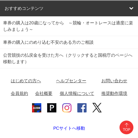
競輪くじ
レース結果
北日本
函館競輪場
青森競輪場
いわき平競輪場
おすすめコンテンツ
車券の購入は20歳になってから ～競輪・オートレースは適度に楽
Dokanto!
キャリーオーバー一覧
関
競輪選手情報
弥彦競輪場
前橋競輪場
取手競輪場
宇都宮競輪場
しみましょう～
東
大宮競輪場
西武園競輪場
京王閣競輪場
立川競輪場
チャリロトプラザ
Perfecta Navi
車券の購入にのめり込む不安のある方のご相談
南
松戸競輪場
千葉競輪場
川崎競輪場
平塚競輪場
公営競技の払戻金を受けた方へ（クリックすると国税庁のページへ
netkeirin
関
移動します）
小田原競輪場
伊東競輪場
静岡競輪場
東
ケイリンガル
中
名古屋競輪場
岐阜競輪場
大垣競輪場
豊橋競輪場
はじめての方へ
ヘルプセンター
お問い合わせ
部
チャリレンジャー
富山競輪場
松阪競輪場
四日市競輪場
会員規約
会社概要
個人情報について
推奨動作環境
競輪場情報
近
福井競輪場
奈良競輪場
向日町競輪場
和歌山競輪場
畿
岸和田競輪場
オートレース場情報
PCサイトへ移動
中国
玉野競輪場
広島競輪場
防府競輪場