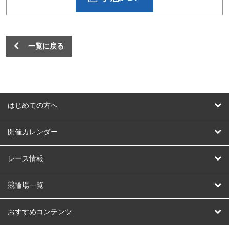
一覧に戻る
はじめての方へ
はじめての方へ
開催カレンダー
競輪
レース情報
オートレース
レース予想
競輪場一覧
競輪くじ
レース結果
北日本
函館競輪場
青森競輪場
いわき平競輪場
おすすめコンテンツ