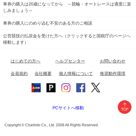
車券の購入は20歳になってから ～競輪・オートレースは適度に楽
Dokanto!
キャリーオーバー一覧
関
競輪選手情報
弥彦競輪場
前橋競輪場
取手競輪場
宇都宮競輪場
しみましょう～
東
大宮競輪場
西武園競輪場
京王閣競輪場
立川競輪場
チャリロトプラザ
Perfecta Navi
車券の購入にのめり込む不安のある方のご相談
南
松戸競輪場
千葉競輪場
川崎競輪場
平塚競輪場
公営競技の払戻金を受けた方へ（クリックすると国税庁のページへ
netkeirin
関
移動します）
小田原競輪場
伊東競輪場
静岡競輪場
東
ケイリンガル
中
名古屋競輪場
岐阜競輪場
大垣競輪場
豊橋競輪場
はじめての方へ
ヘルプセンター
お問い合わせ
部
チャリレンジャー
富山競輪場
松阪競輪場
四日市競輪場
会員規約
会社概要
個人情報について
推奨動作環境
競輪場情報
近
福井競輪場
奈良競輪場
向日町競輪場
和歌山競輪場
畿
岸和田競輪場
オートレース場情報
PCサイトへ移動
中国
玉野競輪場
広島競輪場
防府競輪場
Copyright © Chariloto Co., Ltd. 2008 All Rights Reserved.
四国
高松競輪場
小松島競輪場
高知競輪場
松山競輪場