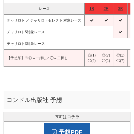
レース
1R
2R
3R
チャリロト ／ チャリロトセレクト 対象レース
チャリロト5対象レース
チャリロト3対象レース
◎(1)
◎(7)
◎(1)
◎
【予想印】※◎＝一押し／◯＝二押し
◯(4)
◯(1)
◯(7)
◯
コンドル出版社 予想
PDFはコチラ
予想PDF