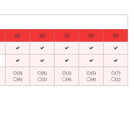
5R
6R
7R
8R
9R
◎(3)
◎(5)
◎(1)
◎(5)
◎(7)
◯(6)
◯(1)
◯(4)
◯(4)
◯(1)