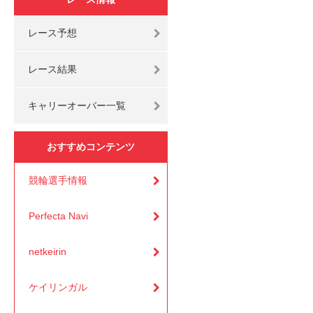
レース予想
レース結果
キャリーオーバー一覧
おすすめコンテンツ
競輪選手情報
Perfecta Navi
netkeirin
ケイリンガル