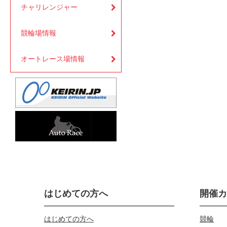
チャリレンジャー
競輪場情報
オートレース場情報
はじめての方へ
開催
はじめての方へ
競輪