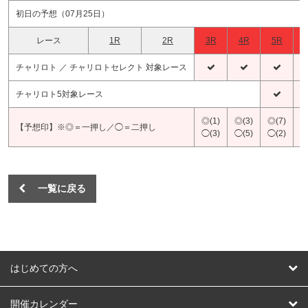
初日の予想（07月25日）
レース
1R
2R
3R
4R
5R
チャリロト ／ チャリロトセレクト 対象レース
チャリロト5対象レース
◎(1)
◎(3)
◎(7)
◎
【予想印】※◎＝一押し／◯＝二押し
◯(3)
◯(5)
◯(2)
◯
一覧に戻る
はじめての方へ
はじめての方へ
開催カレンダー