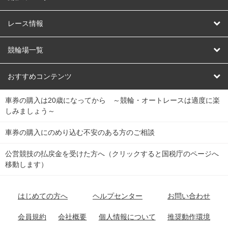
競輪
レース情報
オートレース
レース予想
競輪場一覧
競輪くじ
レース結果
北日本
函館競輪場
青森競輪場
いわき平競輪場
おすすめコンテンツ
車券の購入は20歳になってから ～競輪・オートレースは適度に楽
Dokanto!
キャリーオーバー一覧
関
競輪選手情報
弥彦競輪場
前橋競輪場
取手競輪場
宇都宮競輪場
しみましょう～
東
大宮競輪場
西武園競輪場
京王閣競輪場
立川競輪場
チャリロトプラザ
Perfecta Navi
車券の購入にのめり込む不安のある方のご相談
南
松戸競輪場
千葉競輪場
川崎競輪場
平塚競輪場
公営競技の払戻金を受けた方へ（クリックすると国税庁のページへ
netkeirin
関
移動します）
小田原競輪場
伊東競輪場
静岡競輪場
東
ケイリンガル
中
名古屋競輪場
岐阜競輪場
大垣競輪場
豊橋競輪場
はじめての方へ
ヘルプセンター
お問い合わせ
部
チャリレンジャー
富山競輪場
松阪競輪場
四日市競輪場
会員規約
会社概要
個人情報について
推奨動作環境