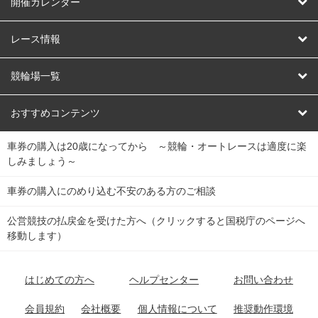
はじめての方へ
開催カレンダー
競輪
レース情報
オートレース
レース予想
競輪場一覧
競輪くじ
レース結果
北日本
函館競輪場
青森競輪場
いわき平競輪場
おすすめコンテンツ
車券の購入は20歳になってから ～競輪・オートレースは適度に楽
Dokanto!
キャリーオーバー一覧
関
競輪選手情報
弥彦競輪場
前橋競輪場
取手競輪場
宇都宮競輪場
しみましょう～
東
大宮競輪場
西武園競輪場
京王閣競輪場
立川競輪場
チャリロトプラザ
Perfecta Navi
車券の購入にのめり込む不安のある方のご相談
南
松戸競輪場
千葉競輪場
川崎競輪場
平塚競輪場
公営競技の払戻金を受けた方へ（クリックすると国税庁のページへ
netkeirin
関
移動します）
小田原競輪場
伊東競輪場
静岡競輪場
東
ケイリンガル
中
名古屋競輪場
岐阜競輪場
大垣競輪場
豊橋競輪場
はじめての方へ
ヘルプセンター
お問い合わせ
部
チャリレンジャー
富山競輪場
松阪競輪場
四日市競輪場
会員規約
会社概要
個人情報について
推奨動作環境