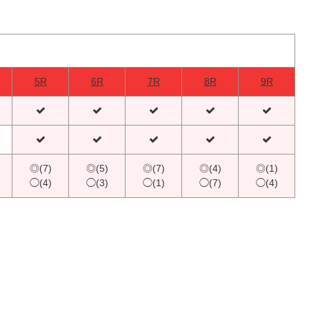
5R
6R
7R
8R
9R
◎(7)
◎(5)
◎(7)
◎(4)
◎(1)
◯(4)
◯(3)
◯(1)
◯(7)
◯(4)