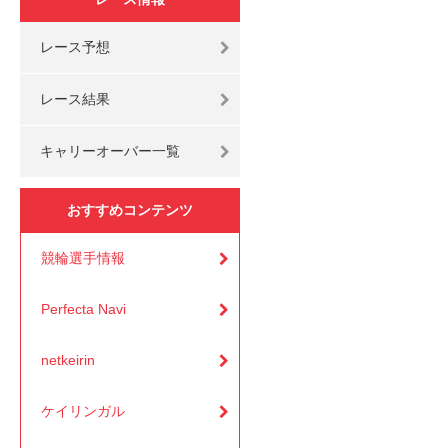
レース予想
レース結果
キャリーオーバー一覧
おすすめコンテンツ
競輪選手情報
Perfecta Navi
netkeirin
ケイリンガル