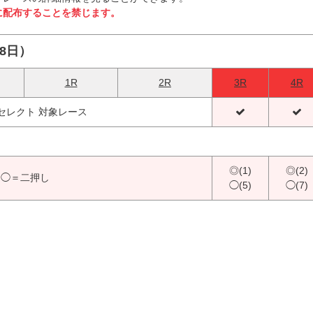
に配布することを禁じます。
8日）
1R
2R
3R
4R
セレクト 対象レース
◎(1)
◎(2)
／◯＝二押し
◯(5)
◯(7)