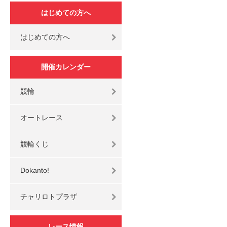
はじめての方へ
はじめての方へ
開催カレンダー
競輪
オートレース
競輪くじ
Dokanto!
チャリロトプラザ
レース情報