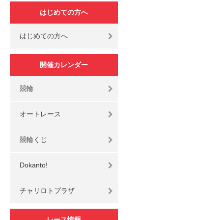
はじめての方へ
はじめての方へ
開催カレンダー
競輪
オートレース
競輪くじ
Dokanto!
チャリロトプラザ
レース情報