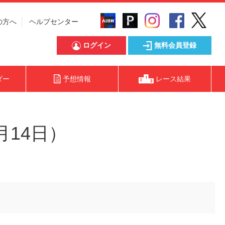
の方へ
ヘルプセンター
ログイン
無料会員登録
ダー
予想情報
レース結果
月14日）