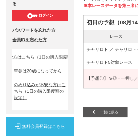
る
※本レースデータを第三者
ログイン
初日の予想（08月1
パスワードを忘れた方
レース
会員IDを忘れた方
チャリロト ／ チャリロト
安な方はこちら（1日の購入限度額の設定）↓
チャリロト5対象レース
車券は20歳になってから
【予想印】※◎＝一押し
のめり込みが不安な方はこ
ちら
（1日の購入限度額の
設定）
一覧に戻る
無料会員登録はこちら