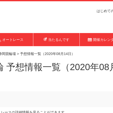
はじめて
オートレース
当たるんです
開催カレン
静岡競輪場
>
予想情報一覧（2020年08月14日）
 予想情報一覧（2020年08
、レースの詳細情報を見ることができます。