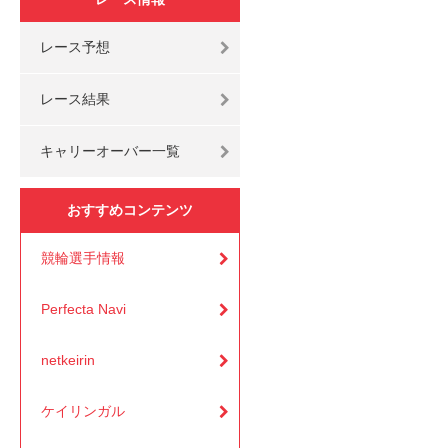
レース予想
レース結果
キャリーオーバー一覧
おすすめコンテンツ
競輪選手情報
Perfecta Navi
netkeirin
ケイリンガル