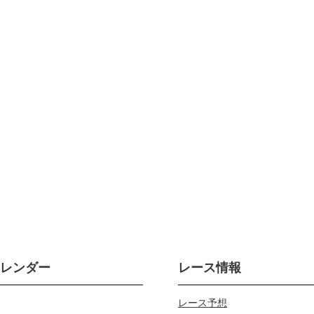
カレンダー
レース情報
レース予想