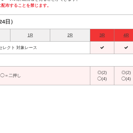
に配布することを禁じます。
24日）
1R
2R
3R
4R
セレクト 対象レース
不安な方はこちら（1日の購入限度額の設定）↓
◎(2)
◎(2)
／◯＝二押し
◯(4)
◯(4)