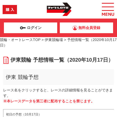
ログイン
無料会員登録
競輪・オートレースTOP
>
伊東競輪場
>
予想情報一覧（2020年10月17
日）
伊東競輪 予想情報一覧（2020年10月17日）
伊東 競輪予想
レース名をクリックすると、レースの詳細情報を見ることができま
す。
※本レースデータを第三者に配布することを禁じます。
初日の予想（10月17日）