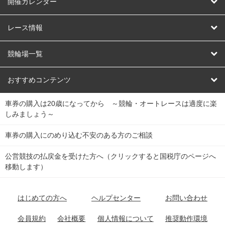
はじめての方へ
開催カレンダー
競輪
レース情報
オートレース
レース予想
競輪場一覧
競輪くじ
レース結果
北日本
函館競輪場
青森競輪場
いわき平競輪場
おすすめコンテンツ
車券の購入は20歳になってから ～競輪・オートレースは適度に楽
Dokanto!
キャリーオーバー一覧
関
競輪選手情報
弥彦競輪場
前橋競輪場
取手競輪場
宇都宮競輪場
しみましょう～
東
大宮競輪場
西武園競輪場
京王閣競輪場
立川競輪場
チャリロトプラザ
Perfecta Navi
車券の購入にのめり込む不安のある方のご相談
南
松戸競輪場
千葉競輪場
川崎競輪場
平塚競輪場
公営競技の払戻金を受けた方へ（クリックすると国税庁のページへ
netkeirin
関
移動します）
小田原競輪場
伊東競輪場
静岡競輪場
東
ケイリンガル
中
名古屋競輪場
岐阜競輪場
大垣競輪場
豊橋競輪場
はじめての方へ
ヘルプセンター
お問い合わせ
部
チャリレンジャー
富山競輪場
松阪競輪場
四日市競輪場
会員規約
会社概要
個人情報について
推奨動作環境