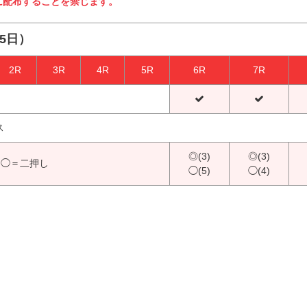
に配布することを禁じます。
5日）
2R
3R
4R
5R
6R
7R
ス
◎(3)
◎(3)
／◯＝二押し
◯(5)
◯(4)