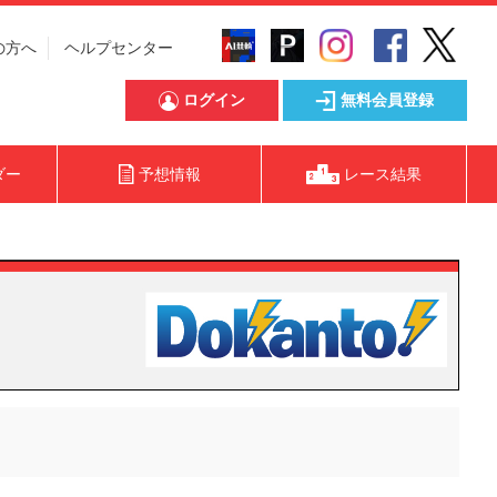
の方へ
ヘルプセンター
ログイン
無料会員登録
ダー
予想情報
レース結果