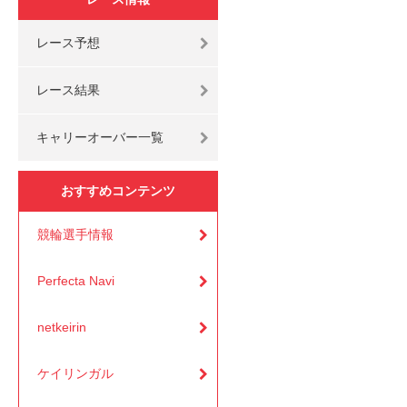
レース予想
レース結果
キャリーオーバー一覧
おすすめコンテンツ
競輪選手情報
Perfecta Navi
netkeirin
ケイリンガル