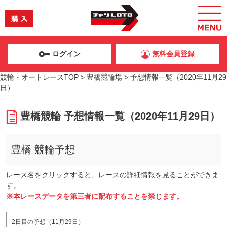
ログイン
無料会員登録
競輪・オートレースTOP
>
豊橋競輪場
>
予想情報一覧（2020年11月29
日）
豊橋競輪 予想情報一覧（2020年11月29日）
豊橋 競輪予想
レース名をクリックすると、レースの詳細情報を見ることができま
す。
※本レースデータを第三者に配布することを禁じます。
2日目の予想（11月29日）