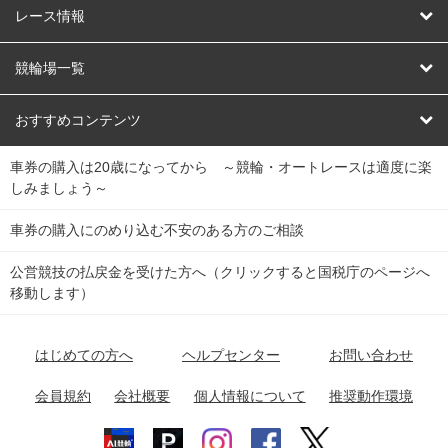
競輪
レース情報
オートレース
レース予想
競輪場一覧
競輪くじ
レース結果
北日本
函館競輪場
青森競輪場
いわき平競輪場
おすすめコンテンツ
車券の購入は20歳になってから ～競輪・オートレースは適度に楽
Dokanto!
キャリーオーバー一覧
関
競輪選手情報
弥彦競輪場
前橋競輪場
取手競輪場
宇都宮競輪場
しみましょう～
東
大宮競輪場
西武園競輪場
京王閣競輪場
立川競輪場
チャリロトプラザ
Perfecta Navi
車券の購入にのめり込む不安のある方のご相談
南
松戸競輪場
千葉競輪場
川崎競輪場
平塚競輪場
公営競技の払戻金を受けた方へ（クリックすると国税庁のページへ
netkeirin
関
移動します）
小田原競輪場
伊東競輪場
静岡競輪場
東
ケイリンガル
中
名古屋競輪場
岐阜競輪場
大垣競輪場
豊橋競輪場
はじめての方へ
ヘルプセンター
お問い合わせ
部
チャリレンジャー
富山競輪場
松阪競輪場
四日市競輪場
会員規約
会社概要
個人情報について
推奨動作環境
競輪場情報
近
福井競輪場
奈良競輪場
向日町競輪場
和歌山競輪場