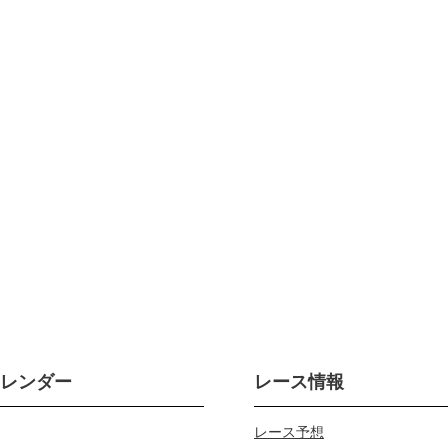
カレンダー
レース情報
レース予想