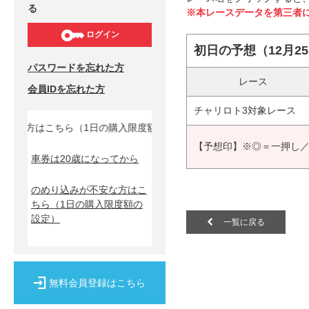
る
※本レースデータを第三者
ログイン
初日の予想（12月2
パスワードを忘れた方
レース
会員IDを忘れた方
チャリロト3対象レース
安な方はこちら（1日の購入限度額の設定）↓
【予想印】※◎＝一押し
車券は20歳になってから
のめり込みが不安な方はこ
ちら
（1日の購入限度額の
設定）
一覧に戻る
無料会員登録はこちら