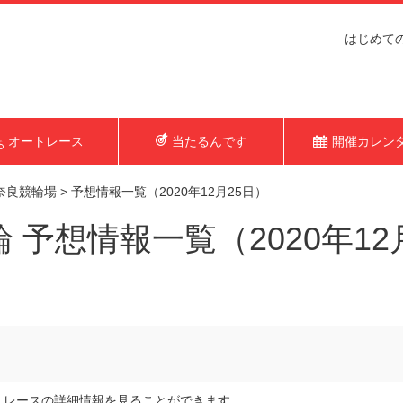
はじめて
オートレース
当たるんです
開催カレン
奈良競輪場
>
予想情報一覧（2020年12月25日）
 予想情報一覧（2020年12
、レースの詳細情報を見ることができます。