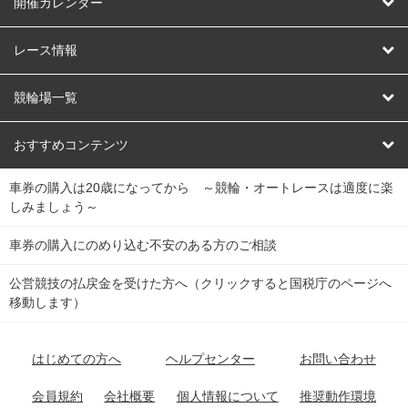
はじめての方へ
開催カレンダー
競輪
レース情報
オートレース
レース予想
競輪場一覧
競輪くじ
レース結果
北日本
函館競輪場
青森競輪場
いわき平競輪場
おすすめコンテンツ
車券の購入は20歳になってから ～競輪・オートレースは適度に楽
Dokanto!
キャリーオーバー一覧
関
競輪選手情報
弥彦競輪場
前橋競輪場
取手競輪場
宇都宮競輪場
しみましょう～
東
大宮競輪場
西武園競輪場
京王閣競輪場
立川競輪場
チャリロトプラザ
Perfecta Navi
車券の購入にのめり込む不安のある方のご相談
南
松戸競輪場
千葉競輪場
川崎競輪場
平塚競輪場
公営競技の払戻金を受けた方へ（クリックすると国税庁のページへ
netkeirin
関
移動します）
小田原競輪場
伊東競輪場
静岡競輪場
東
ケイリンガル
中
名古屋競輪場
岐阜競輪場
大垣競輪場
豊橋競輪場
はじめての方へ
ヘルプセンター
お問い合わせ
部
チャリレンジャー
富山競輪場
松阪競輪場
四日市競輪場
会員規約
会社概要
個人情報について
推奨動作環境