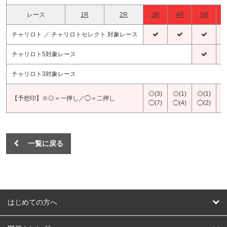
レース
1R
2R
3R
4R
5R
チャリロト ／ チャリロトセレクト 対象レース
チャリロト5対象レース
チャリロト3対象レース
◎(3)
◎(1)
◎(1)
◎
【予想印】※◎＝一押し／◯＝二押し
◯(7)
◯(4)
◯(2)
◯
一覧に戻る
はじめての方へ