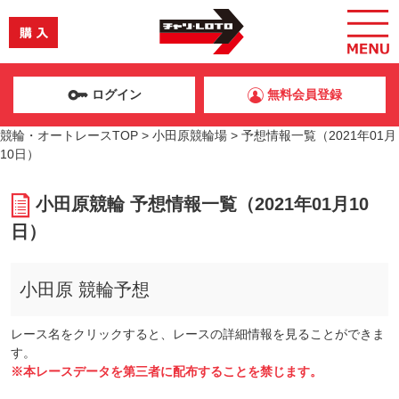
ログイン
無料会員登録
競輪・オートレースTOP
>
小田原競輪場
>
予想情報一覧（2021年01月
10日）
小田原競輪 予想情報一覧（2021年01月10
日）
小田原 競輪予想
レース名をクリックすると、レースの詳細情報を見ることができま
す。
※本レースデータを第三者に配布することを禁じます。