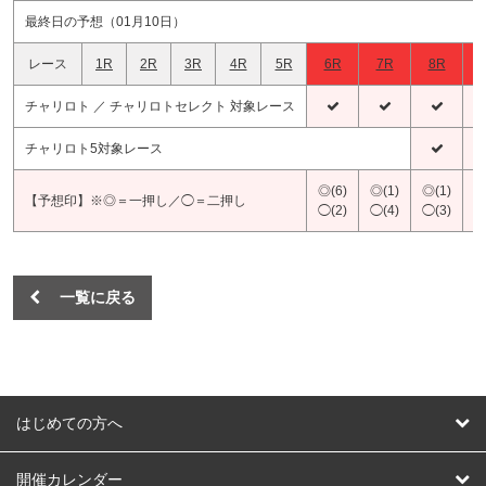
最終日の予想（01月10日）
レース
1R
2R
3R
4R
5R
6R
7R
8R
チャリロト ／ チャリロトセレクト 対象レース
チャリロト5対象レース
◎(6)
◎(1)
◎(1)
◎
【予想印】※◎＝一押し／◯＝二押し
◯(2)
◯(4)
◯(3)
◯
一覧に戻る
はじめての方へ
はじめての方へ
開催カレンダー