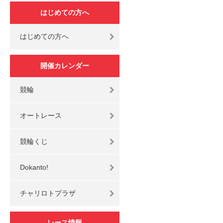
はじめての方へ
はじめての方へ
開催カレンダー
競輪
オートレース
競輪くじ
Dokanto!
チャリロトプラザ
レース情報