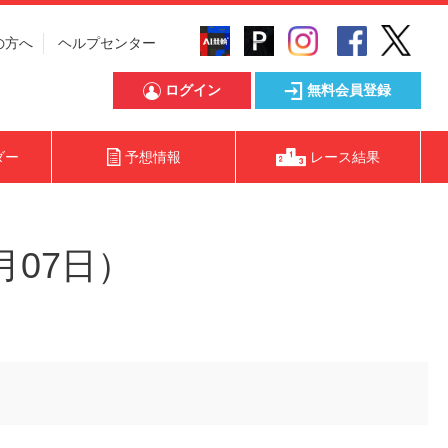
の方へ
ヘルプセンター
ログイン
無料会員登録
ダー
予想情報
レース結果
月07日）