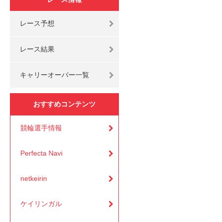
レース予想
レース結果
キャリーオーバー一覧
おすすめコンテンツ
競輪選手情報
Perfecta Navi
netkeirin
ケイリンガル