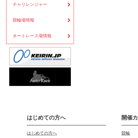
チャリレンジャー
競輪場情報
オートレース場情報
はじめての方へ
開催
はじめての方へ
競輪