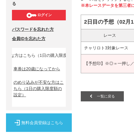
る
※本レースデータを第三者
ログイン
2日目の予想（02月1
パスワードを忘れた方
レース
会員IDを忘れた方
チャリロト3対象レース
安な方はこちら（1日の購入限度額の設定）↓
【予想印】※◎＝一押し
車券は20歳になってから
のめり込みが不安な方はこ
ちら
（1日の購入限度額の
設定）
一覧に戻る
無料会員登録はこちら