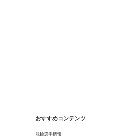
おすすめコンテンツ
競輪選手情報