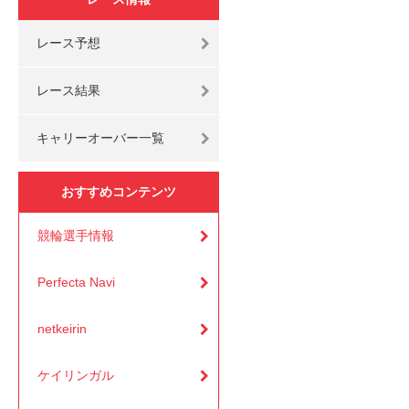
レース予想
レース結果
キャリーオーバー一覧
おすすめコンテンツ
競輪選手情報
Perfecta Navi
netkeirin
ケイリンガル