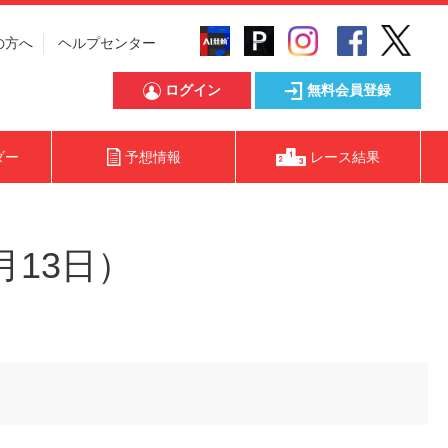
の方へ
ヘルプセンター
ログイン
無料会員登録
ダー
予想情報
レース結果
月13日）