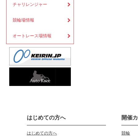
チャリレンジャー
競輪場情報
オートレース場情報
はじめての方へ
開催
はじめての方へ
競輪