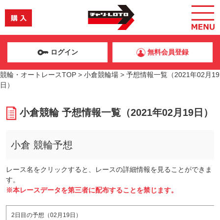
ログイン
無料会員登録
競輪・オートレースTOP
>
小倉競輪場
>
予想情報一覧（2021年02月19
日）
小倉競輪 予想情報一覧（2021年02月19日）
小倉 競輪予想
レース名をクリックすると、レースの詳細情報を見ることができま
す。
※本レースデータを第三者に配布することを禁じます。
2日目の予想（02月19日）