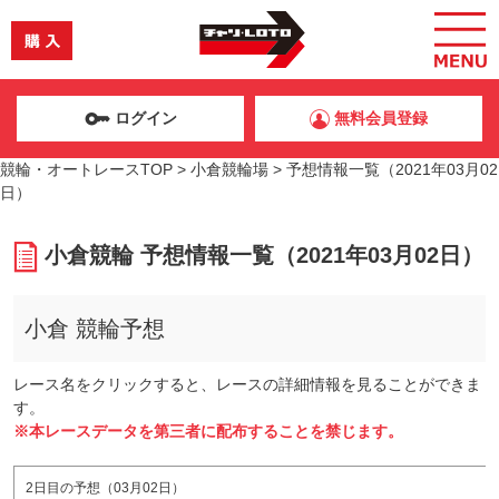
ログイン
無料会員登録
競輪・オートレースTOP
>
小倉競輪場
>
予想情報一覧（2021年03月02
日）
小倉競輪 予想情報一覧（2021年03月02日）
小倉 競輪予想
レース名をクリックすると、レースの詳細情報を見ることができま
す。
※本レースデータを第三者に配布することを禁じます。
2日目の予想（03月02日）