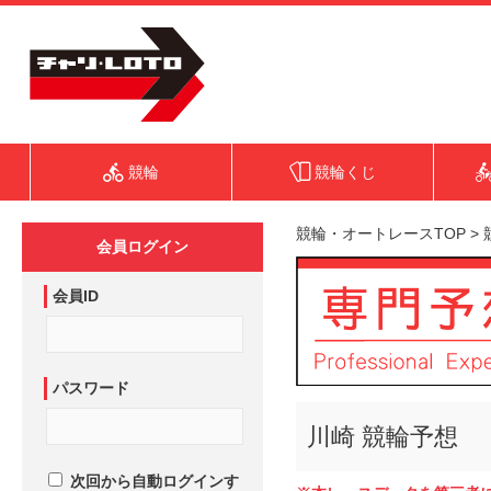
競輪
競輪くじ
競輪・オートレースTOP
>
会員ログイン
会員ID
パスワード
川崎 競輪予想
次回から自動ログインす