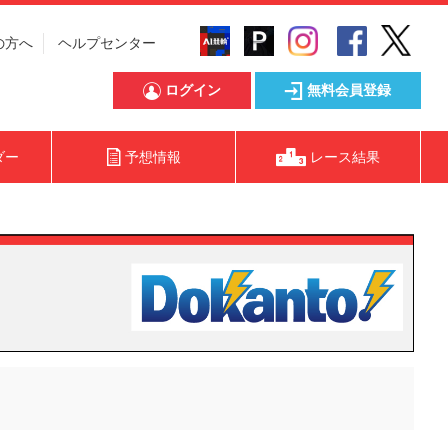
の方へ
ヘルプセンター
ログイン
無料会員登録
ダー
予想情報
レース結果