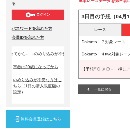
※本レースデータを第三者
る
ログイン
3日目の予想（04月1
パスワードを忘れた方
レース
会員IDを忘れた方
Dokanto！７対象レース
なってから↓ ↓のめり込みが不安な方はこちら（1日の購入限度額の設定
Dokanto！４two対象レー
車券は20歳になってから
【予想印】※◎＝一押し
のめり込みが不安な方はこ
ちら
（1日の購入限度額の
一覧に戻る
設定）
無料会員登録はこちら