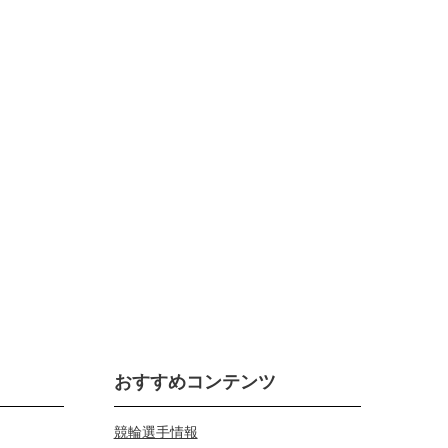
おすすめコンテンツ
競輪選手情報