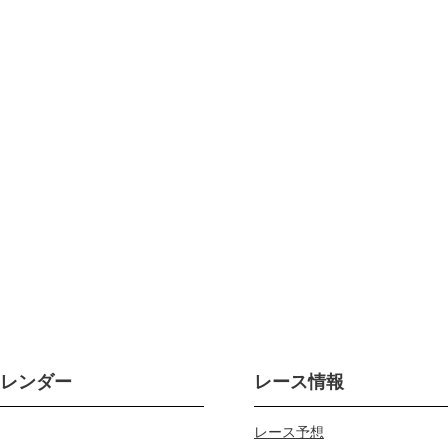
カレンダー
レース情報
レース予想