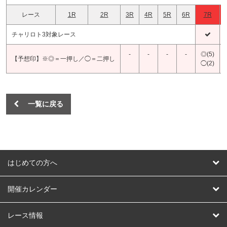
レース
1R
2R
3R
4R
5R
6R
7R
チャリロト3対象レース
-
-
-
-
◎(5)
【予想印】※◎＝一押し／◯＝二押し
◯(2)
一覧に戻る
はじめての方へ
はじめての方へ
開催カレンダー
競輪
レース情報