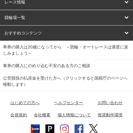
競輪
レース情報
オートレース
レース予想
競輪場一覧
競輪くじ
レース結果
北日本
函館競輪場
青森競輪場
いわき平競輪場
おすすめコンテンツ
車券の購入は20歳になってから ～競輪・オートレースは適度に楽
Dokanto!
キャリーオーバー一覧
関
競輪選手情報
弥彦競輪場
前橋競輪場
取手競輪場
宇都宮競輪場
しみましょう～
東
大宮競輪場
西武園競輪場
京王閣競輪場
立川競輪場
チャリロトプラザ
Perfecta Navi
車券の購入にのめり込む不安のある方のご相談
南
松戸競輪場
千葉競輪場
川崎競輪場
平塚競輪場
公営競技の払戻金を受けた方へ（クリックすると国税庁のページへ
netkeirin
関
移動します）
小田原競輪場
伊東競輪場
静岡競輪場
東
ケイリンガル
中
名古屋競輪場
岐阜競輪場
大垣競輪場
豊橋競輪場
はじめての方へ
ヘルプセンター
お問い合わせ
部
チャリレンジャー
富山競輪場
松阪競輪場
四日市競輪場
会員規約
会社概要
個人情報について
推奨動作環境
競輪場情報
近
福井競輪場
奈良競輪場
向日町競輪場
和歌山競輪場