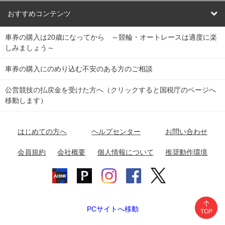
競輪くじ
レース結果
北日本
函館競輪場
青森競輪場
いわき平競輪場
おすすめコンテンツ
車券の購入は20歳になってから ～競輪・オートレースは適度に楽
Dokanto!
キャリーオーバー一覧
関
競輪選手情報
弥彦競輪場
前橋競輪場
取手競輪場
宇都宮競輪場
しみましょう～
東
大宮競輪場
西武園競輪場
京王閣競輪場
立川競輪場
チャリロトプラザ
Perfecta Navi
車券の購入にのめり込む不安のある方のご相談
南
松戸競輪場
千葉競輪場
川崎競輪場
平塚競輪場
公営競技の払戻金を受けた方へ（クリックすると国税庁のページへ
netkeirin
関
移動します）
小田原競輪場
伊東競輪場
静岡競輪場
東
ケイリンガル
中
名古屋競輪場
岐阜競輪場
大垣競輪場
豊橋競輪場
はじめての方へ
ヘルプセンター
お問い合わせ
部
チャリレンジャー
富山競輪場
松阪競輪場
四日市競輪場
会員規約
会社概要
個人情報について
推奨動作環境
競輪場情報
近
福井競輪場
奈良競輪場
向日町競輪場
和歌山競輪場
畿
岸和田競輪場
オートレース場情報
PCサイトへ移動
中国
玉野競輪場
広島競輪場
防府競輪場