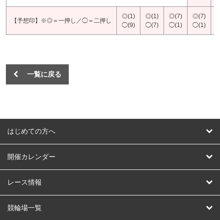
◎(1)
◎(1)
◎(7)
◎(7)
◎
【予想印】※◎＝一押し／◯＝二押し
◯(9)
◯(7)
◯(1)
◯(1)
◯
一覧に戻る
はじめての方へ
はじめての方へ
開催カレンダー
競輪
レース情報
オートレース
レース予想
競輪場一覧