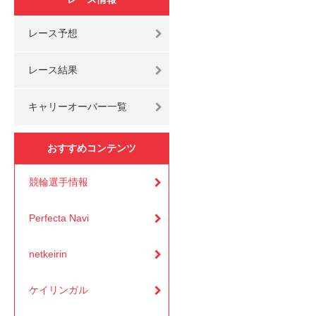
レース予想
レース結果
キャリーオーバー一覧
おすすめコンテンツ
競輪選手情報
Perfecta Navi
netkeirin
ケイリンガル