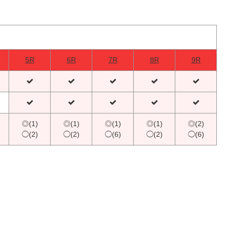
5R
6R
7R
8R
9R
◎(1)
◎(1)
◎(1)
◎(1)
◎(2)
◯(2)
◯(2)
◯(6)
◯(2)
◯(6)