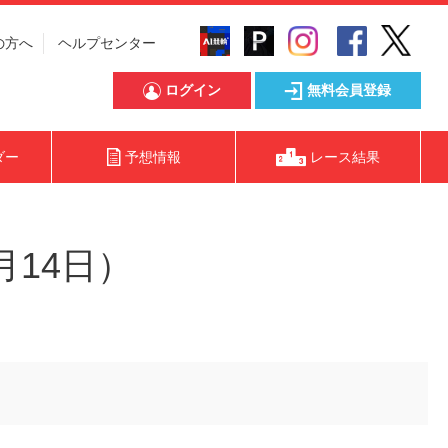
の方へ
ヘルプセンター
ログイン
無料会員登録
ダー
予想情報
レース結果
月14日）