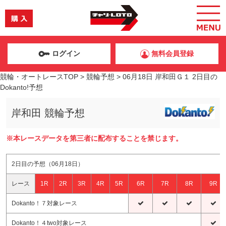
ログイン
無料会員登録
競輪・オートレースTOP
>
競輪予想
>
06月18日 岸和田Ｇ１ 2日目の
Dokanto!予想
岸和田 競輪予想
※本レースデータを第三者に配布することを禁じます。
2日目の予想（06月18日）
レース
1R
2R
3R
4R
5R
6R
7R
8R
9R
Dokanto！７対象レース
Dokanto！４two対象レース