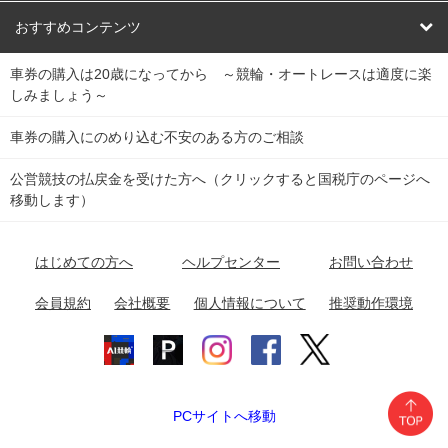
競輪くじ
レース結果
北日本
函館競輪場
青森競輪場
いわき平競輪場
おすすめコンテンツ
車券の購入は20歳になってから ～競輪・オートレースは適度に楽
Dokanto!
キャリーオーバー一覧
関
競輪選手情報
弥彦競輪場
前橋競輪場
取手競輪場
宇都宮競輪場
しみましょう～
東
大宮競輪場
西武園競輪場
京王閣競輪場
立川競輪場
チャリロトプラザ
Perfecta Navi
車券の購入にのめり込む不安のある方のご相談
南
松戸競輪場
千葉競輪場
川崎競輪場
平塚競輪場
公営競技の払戻金を受けた方へ（クリックすると国税庁のページへ
netkeirin
関
移動します）
小田原競輪場
伊東競輪場
静岡競輪場
東
ケイリンガル
中
名古屋競輪場
岐阜競輪場
大垣競輪場
豊橋競輪場
はじめての方へ
ヘルプセンター
お問い合わせ
部
チャリレンジャー
富山競輪場
松阪競輪場
四日市競輪場
会員規約
会社概要
個人情報について
推奨動作環境
競輪場情報
近
福井競輪場
奈良競輪場
向日町競輪場
和歌山競輪場
畿
岸和田競輪場
オートレース場情報
PCサイトへ移動
中国
玉野競輪場
広島競輪場
防府競輪場