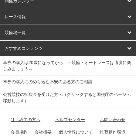
はじめての方へ
開催カレンダー
競輪
レース情報
オートレース
レース予想
競輪場一覧
競輪くじ
レース結果
北日本
函館競輪場
青森競輪場
いわき平競輪場
おすすめコンテンツ
車券の購入は20歳になってから ～競輪・オートレースは適度に楽
Dokanto!
キャリーオーバー一覧
関
競輪選手情報
弥彦競輪場
前橋競輪場
取手競輪場
宇都宮競輪場
しみましょう～
東
大宮競輪場
西武園競輪場
京王閣競輪場
立川競輪場
チャリロトプラザ
Perfecta Navi
車券の購入にのめり込む不安のある方のご相談
南
松戸競輪場
千葉競輪場
川崎競輪場
平塚競輪場
公営競技の払戻金を受けた方へ（クリックすると国税庁のページへ
netkeirin
関
移動します）
小田原競輪場
伊東競輪場
静岡競輪場
東
ケイリンガル
中
名古屋競輪場
岐阜競輪場
大垣競輪場
豊橋競輪場
はじめての方へ
ヘルプセンター
お問い合わせ
部
チャリレンジャー
富山競輪場
松阪競輪場
四日市競輪場
会員規約
会社概要
個人情報について
推奨動作環境