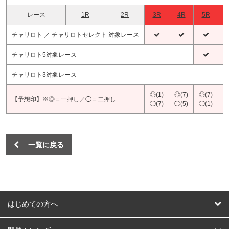
レース
1R
2R
3R
4R
5R
チャリロト ／ チャリロトセレクト 対象レース
チャリロト5対象レース
チャリロト3対象レース
◎(1)
◎(7)
◎(7)
◎
【予想印】※◎＝一押し／◯＝二押し
◯(7)
◯(5)
◯(1)
◯
一覧に戻る
はじめての方へ