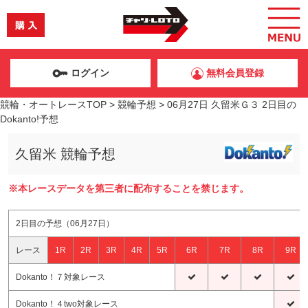
ログイン
無料会員登録
競輪・オートレースTOP
>
競輪予想
>
06月27日 久留米Ｇ３ 2日目の
Dokanto!予想
久留米 競輪予想
※本レースデータを第三者に配布することを禁じます。
2日目の予想（06月27日）
レース
1R
2R
3R
4R
5R
6R
7R
8R
9R
Dokanto！７対象レース
Dokanto！４two対象レース