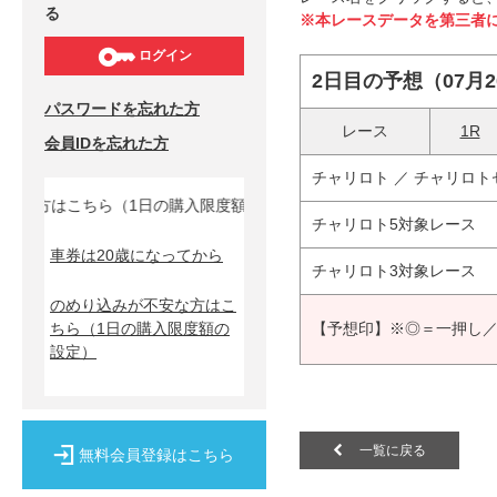
る
※本レースデータを第三者
ログイン
2日目の予想（07月2
パスワードを忘れた方
レース
1R
会員IDを忘れた方
チャリロト ／ チャリロト
安な方はこちら（1日の購入限度額の設定）↓
チャリロト5対象レース
車券は20歳になってから
チャリロト3対象レース
のめり込みが不安な方はこ
ちら
（1日の購入限度額の
【予想印】※◎＝一押し
設定）
一覧に戻る
無料会員登録はこちら