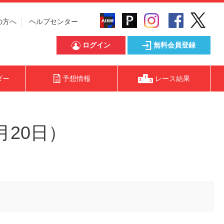
の方へ
ヘルプセンター
ログイン
無料会員登録
ダー
予想情報
レース結果
月20日）