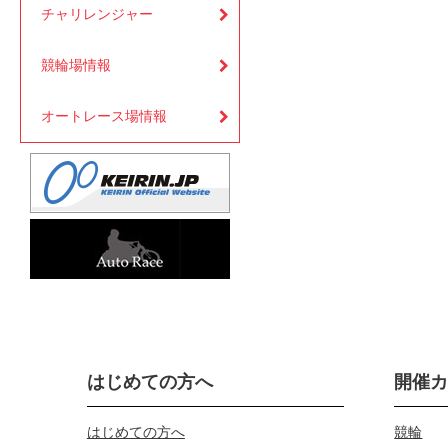
チャリレンジャー
競輪場情報
オートレース場情報
はじめての方へ
開催
はじめての方へ
競輪