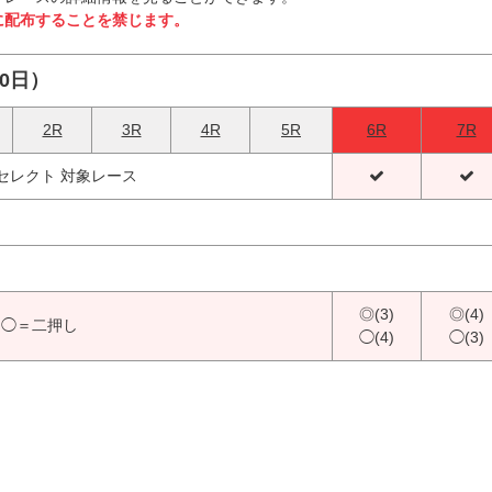
に配布することを禁じます。
0日）
2R
3R
4R
5R
6R
7R
セレクト 対象レース
◎(3)
◎(4)
／◯＝二押し
◯(4)
◯(3)