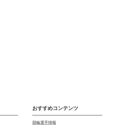
おすすめコンテンツ
競輪選手情報