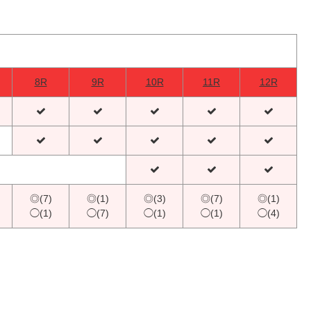
8R
9R
10R
11R
12R
◎(7)
◎(1)
◎(3)
◎(7)
◎(1)
◯(1)
◯(7)
◯(1)
◯(1)
◯(4)