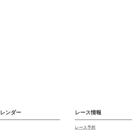
カレンダー
レース情報
レース予想