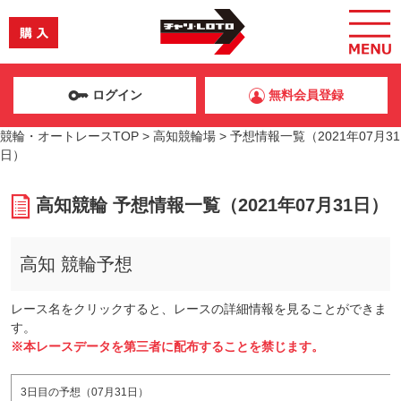
ログイン
無料会員登録
競輪・オートレースTOP
>
高知競輪場
>
予想情報一覧（2021年07月31
日）
高知競輪 予想情報一覧（2021年07月31日）
高知 競輪予想
レース名をクリックすると、レースの詳細情報を見ることができま
す。
※本レースデータを第三者に配布することを禁じます。
3日目の予想（07月31日）