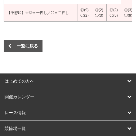
◎(9)
◎(2)
◎(2)
◎(3)
【予想印】※◎＝一押し／◯＝二押し
◯(2)
◯(3)
◯(5)
◯(9)
一覧に戻る
はじめての方へ
はじめての方へ
開催カレンダー
競輪
レース情報
オートレース
レース予想
競輪場一覧