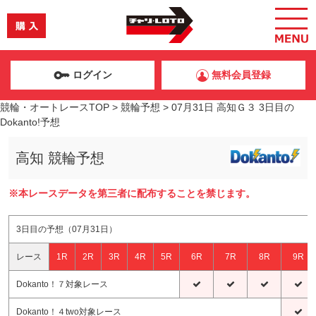
ログイン
無料会員登録
競輪・オートレースTOP
>
競輪予想
>
07月31日 高知Ｇ３ 3日目の
Dokanto!予想
高知 競輪予想
※本レースデータを第三者に配布することを禁じます。
3日目の予想（07月31日）
レース
1R
2R
3R
4R
5R
6R
7R
8R
9R
Dokanto！７対象レース
Dokanto！４two対象レース