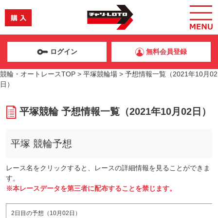
ログイン
無料会員登録
競輪・オートレースTOP
>
平塚競輪場
>
予想情報一覧（2021年10月02
日）
平塚競輪 予想情報一覧（2021年10月02日）
平塚 競輪予想
レース名をクリックすると、レースの詳細情報を見ることができま
す。
※本レースデータを第三者に配布することを禁じます。
2日目の予想（10月02日）