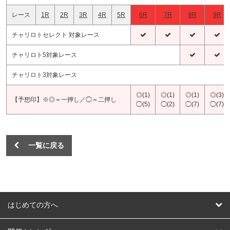
レース
1R
2R
3R
4R
5R
6R
7R
8R
9R
チャリロトセレクト 対象レース
チャリロト5対象レース
チャリロト3対象レース
◎(1)
◎(1)
◎(1)
◎(3)
【予想印】※◎＝一押し／◯＝二押し
◯(5)
◯(2)
◯(7)
◯(7)
一覧に戻る
はじめての方へ