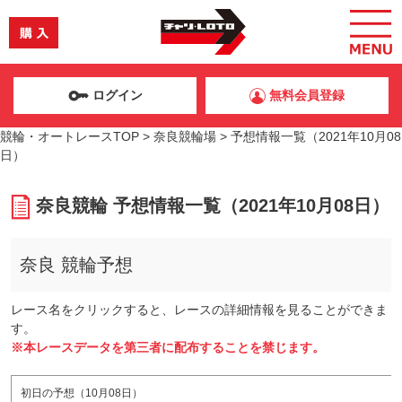
ログイン
無料会員登録
競輪・オートレースTOP
>
奈良競輪場
>
予想情報一覧（2021年10月08
日）
奈良競輪 予想情報一覧（2021年10月08日）
奈良 競輪予想
レース名をクリックすると、レースの詳細情報を見ることができま
す。
※本レースデータを第三者に配布することを禁じます。
初日の予想（10月08日）