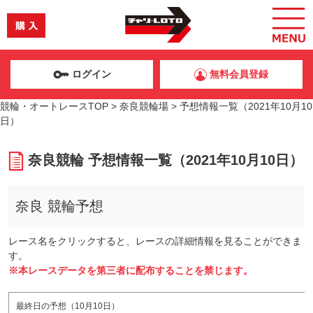
ログイン
無料会員登録
競輪・オートレースTOP
>
奈良競輪場
>
予想情報一覧（2021年10月10
日）
奈良競輪 予想情報一覧（2021年10月10日）
奈良 競輪予想
レース名をクリックすると、レースの詳細情報を見ることができま
す。
※本レースデータを第三者に配布することを禁じます。
最終日の予想（10月10日）