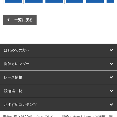
一覧に戻る
はじめての方へ
はじめての方へ
開催カレンダー
競輪
レース情報
オートレース
レース予想
競輪場一覧
競輪くじ
レース結果
北日本
函館競輪場
青森競輪場
いわき平競輪場
おすすめコンテンツ
車券の購入は20歳になってから ～競輪・オートレースは適度に楽