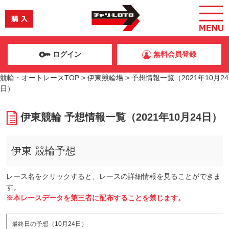
ログイン
無料会員登録
競輪・オートレースTOP
>
伊東競輪場
>
予想情報一覧（2021年10月24
日）
伊東競輪 予想情報一覧（2021年10月24日）
伊東 競輪予想
レース名をクリックすると、レースの詳細情報を見ることができま
す。
※本レースデータを第三者に配布することを禁じます。
最終日の予想（10月24日）