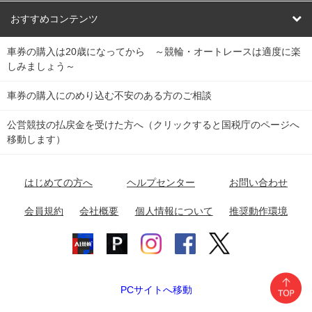
競輪くじ
レース結果
北日本
函館競輪場
青森競輪場
いわき平競輪場
おすすめコンテンツ
車券の購入は20歳になってから ～競輪・オートレースは適度に楽
Dokanto!
キャリーオーバー一覧
関
競輪選手情報
弥彦競輪場
前橋競輪場
取手競輪場
宇都宮競輪場
しみましょう～
東
大宮競輪場
西武園競輪場
京王閣競輪場
立川競輪場
チャリロトプラザ
Perfecta Navi
車券の購入にのめり込む不安のある方のご相談
南
松戸競輪場
千葉競輪場
川崎競輪場
平塚競輪場
公営競技の払戻金を受けた方へ（クリックすると国税庁のページへ
netkeirin
関
移動します）
小田原競輪場
伊東競輪場
静岡競輪場
東
ケイリンガル
中
名古屋競輪場
岐阜競輪場
大垣競輪場
豊橋競輪場
はじめての方へ
ヘルプセンター
お問い合わせ
部
チャリレンジャー
富山競輪場
松阪競輪場
四日市競輪場
会員規約
会社概要
個人情報について
推奨動作環境
競輪場情報
近
福井競輪場
奈良競輪場
向日町競輪場
和歌山競輪場
畿
岸和田競輪場
オートレース場情報
PCサイトへ移動
中国
玉野競輪場
広島競輪場
防府競輪場