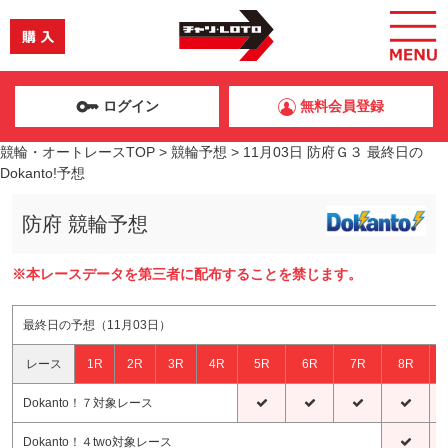
ログイン
無料会員登録
競輪・オートレースTOP
>
競輪予想
>
11月03日 防府Ｇ３ 最終日の
Dokanto!予想
防府 競輪予想
※本レースデータを第三者に配布することを禁じます。
最終日の予想（11月03日）
レース
1R
2R
3R
4R
5R
6R
7R
8R
Dokanto！７対象レース
Dokanto！４two対象レース