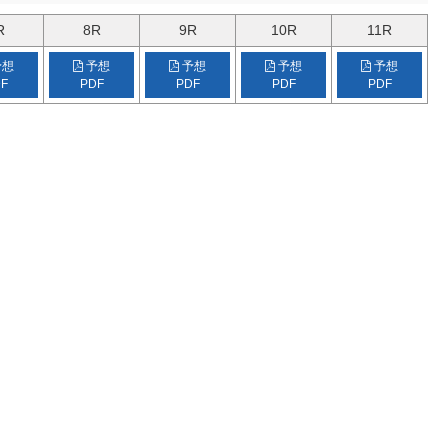
R
8R
9R
10R
11R
予想
予想
予想
予想
予想
F
PDF
PDF
PDF
PDF