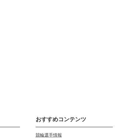
おすすめコンテンツ
競輪選手情報