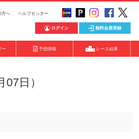
の方へ
ヘルプセンター
ログイン
無料会員登録
ダー
予想情報
レース結果
月07日）