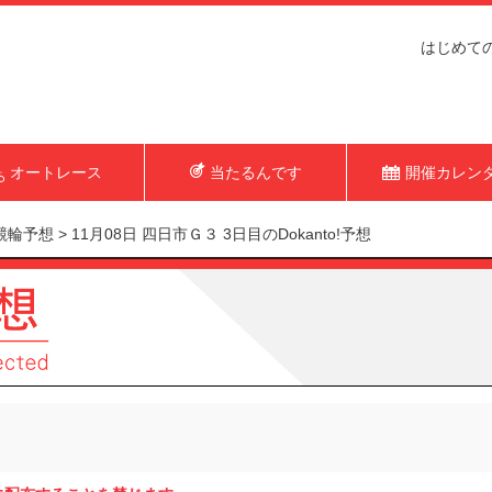
はじめて
オートレース
当たるんです
開催カレン
競輪予想
>
11月08日 四日市Ｇ３ 3日目のDokanto!予想