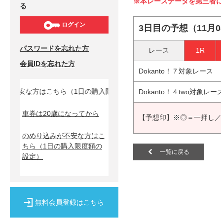
※本レースデータを第三者
る
ログイン
3日目の予想（11月0
パスワードを忘れた方
レース
1R
会員IDを忘れた方
Dokanto！７対象レース
が不安な方はこちら（1日の購入限度額の設定）↓
Dokanto！４two対象レー
車券は20歳になってから
【予想印】※◎＝一押し
のめり込みが不安な方はこ
ちら
（1日の購入限度額の
一覧に戻る
設定）
無料会員登録はこちら