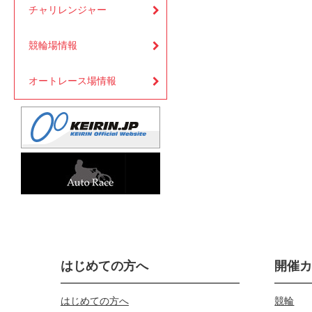
チャリレンジャー
競輪場情報
オートレース場情報
はじめての方へ
開催
はじめての方へ
競輪