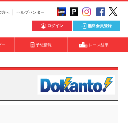
の方へ
ヘルプセンター
ログイン
無料会員登録
ダー
予想情報
レース結果