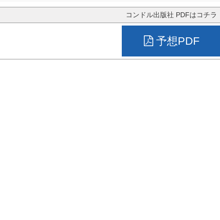
コンドル出版社 PDFはコチラ
予想PDF