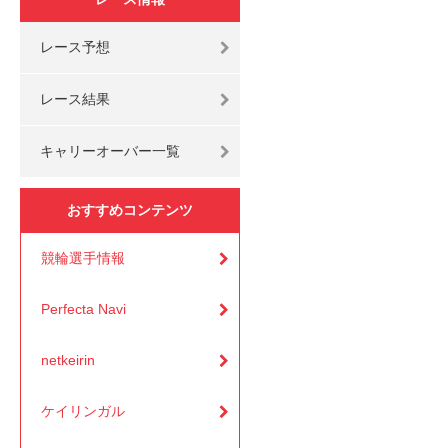
レース予想
レース結果
キャリーオーバー一覧
おすすめコンテンツ
競輪選手情報
Perfecta Navi
netkeirin
ケイリンガル