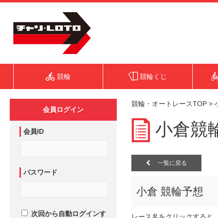
競輪
競輪くじ
競輪・オートレースTOP
>
会員ログイン
小倉競輪
会員ID
一覧に戻る
パスワード
小倉 競輪予想
次回から自動ログインす
レース名をクリックすると