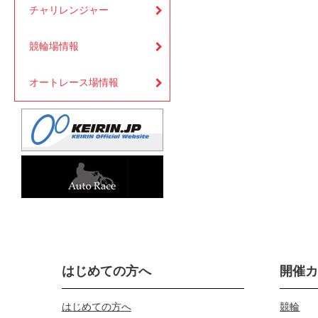
チャリレンジャー
競輪場情報
オートレース場情報
はじめての方へ
開催
はじめての方へ
競輪