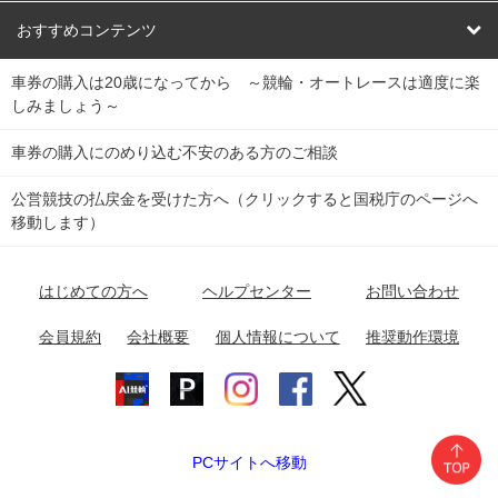
競輪くじ
レース結果
北日本
函館競輪場
青森競輪場
いわき平競輪場
おすすめコンテンツ
車券の購入は20歳になってから ～競輪・オートレースは適度に楽
Dokanto!
キャリーオーバー一覧
関
競輪選手情報
弥彦競輪場
前橋競輪場
取手競輪場
宇都宮競輪場
しみましょう～
東
大宮競輪場
西武園競輪場
京王閣競輪場
立川競輪場
チャリロトプラザ
Perfecta Navi
車券の購入にのめり込む不安のある方のご相談
南
松戸競輪場
千葉競輪場
川崎競輪場
平塚競輪場
公営競技の払戻金を受けた方へ（クリックすると国税庁のページへ
netkeirin
関
移動します）
小田原競輪場
伊東競輪場
静岡競輪場
東
ケイリンガル
中
名古屋競輪場
岐阜競輪場
大垣競輪場
豊橋競輪場
はじめての方へ
ヘルプセンター
お問い合わせ
部
チャリレンジャー
富山競輪場
松阪競輪場
四日市競輪場
会員規約
会社概要
個人情報について
推奨動作環境
競輪場情報
近
福井競輪場
奈良競輪場
向日町競輪場
和歌山競輪場
畿
岸和田競輪場
オートレース場情報
PCサイトへ移動
中国
玉野競輪場
広島競輪場
防府競輪場