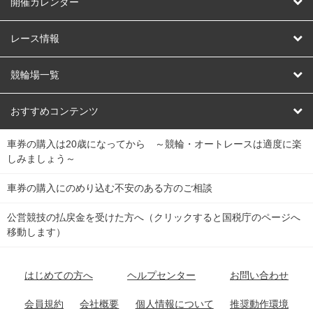
はじめての方へ
開催カレンダー
競輪
レース情報
オートレース
レース予想
競輪場一覧
競輪くじ
レース結果
北日本
函館競輪場
青森競輪場
いわき平競輪場
おすすめコンテンツ
車券の購入は20歳になってから ～競輪・オートレースは適度に楽
Dokanto!
キャリーオーバー一覧
関
競輪選手情報
弥彦競輪場
前橋競輪場
取手競輪場
宇都宮競輪場
しみましょう～
東
大宮競輪場
西武園競輪場
京王閣競輪場
立川競輪場
チャリロトプラザ
Perfecta Navi
車券の購入にのめり込む不安のある方のご相談
南
松戸競輪場
千葉競輪場
川崎競輪場
平塚競輪場
公営競技の払戻金を受けた方へ（クリックすると国税庁のページへ
netkeirin
関
移動します）
小田原競輪場
伊東競輪場
静岡競輪場
東
ケイリンガル
中
名古屋競輪場
岐阜競輪場
大垣競輪場
豊橋競輪場
はじめての方へ
ヘルプセンター
お問い合わせ
部
チャリレンジャー
富山競輪場
松阪競輪場
四日市競輪場
会員規約
会社概要
個人情報について
推奨動作環境